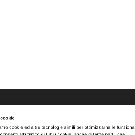
talogo
 cookie
trutture Rainbow
amo cookie ed altre tecnologie simili per ottimizzarne le funzional
nsenti all’utilizzo di tutti i cookie, anche di terze parti, che