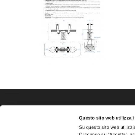
Azienda
Ca
Questo sito web utilizza i
La
Rainbow Italia Srl
è
S
Su questo sito web utilizzi
unico importatore per l’Italia
Cliccando su “Accetta”, acco