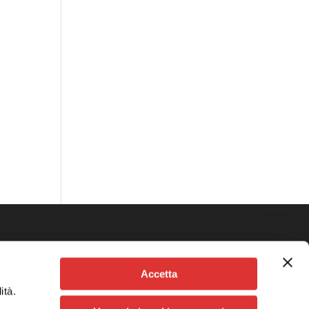
Contattaci
Accetta
San Marco, 4735
ità.
30124 VENEZIA