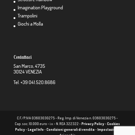
Imagination Playground
Trampolini
Giochi a Molla
Contattaci
San Marco, 4735
30124 VENEZIA
Tel. +39 041.520.8686
C.F./P.IVA 03603030275 - Reg. Imp. di Venezia n. 03603030275 -
Cap. soc. 10.000 euro - i.v. - N. REA 322322 -
Privacy Policy
-
Cookies
Policy
-
Legal Info
-
Condizioni generali di vendita
-
Impostazione