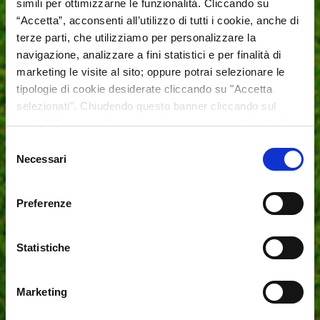
simili per ottimizzarne le funzionalità. Cliccando su
“Accetta”, acconsenti all’utilizzo di tutti i cookie, anche di
terze parti, che utilizziamo per personalizzare la
navigazione, analizzare a fini statistici e per finalità di
marketing le visite al sito; oppure potrai selezionare le
tipologie di cookie desiderate cliccando su "Accetta
selezionati". Chiudendo questo banner cliccando sul
tasto “X” prosegui la navigazione e saranno attivati solo i
cookie tecnici necessari per la fruizione del sito. Potrai
Selezione
modificare le tue preferenze in ogni momento mediante il
Necessari
del
link “Impostazione dei cookie” a fine pagina. Per ulteriori
consenso
informazioni ti invitiamo a prendere visione della Cookie
Preferenze
Policy.
Trampolini Springfree
Statistiche
Trampolini elastici
tutti altamente sicuri per il
divertimento dei più piccoli e la tranquillità dei
Marketing
genitori.