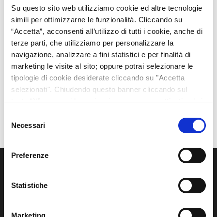
Su questo sito web utilizziamo cookie ed altre tecnologie
simili per ottimizzarne le funzionalità. Cliccando su
“Accetta”, acconsenti all’utilizzo di tutti i cookie, anche di
terze parti, che utilizziamo per personalizzare la
navigazione, analizzare a fini statistici e per finalità di
marketing le visite al sito; oppure potrai selezionare le
tipologie di cookie desiderate cliccando su "Accetta
selezionati". Chiudendo questo banner cliccando sul
tasto “X” prosegui la navigazione e saranno attivati solo i
cookie tecnici necessari per la fruizione del sito. Potrai
Selezione
modificare le tue preferenze in ogni momento mediante il
Necessari
del
link “Impostazione dei cookie” a fine pagina. Per ulteriori
consenso
informazioni ti invitiamo a prendere visione della Cookie
Preferenze
Policy.
Azienda
Statistiche
La
Rainbow Italia Srl
è unico importatore per l’Italia dei
prodotti Rainbow Play Systems Inc., Imagination
Playground e Springfree Trampoline™
Marketing