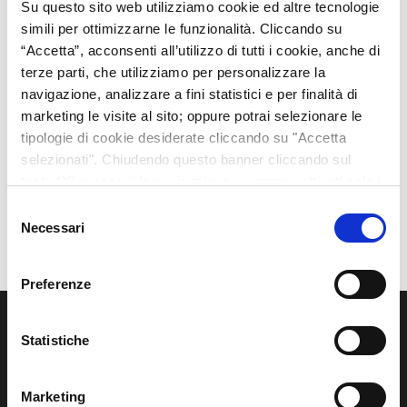
Su questo sito web utilizziamo cookie ed altre tecnologie
simili per ottimizzarne le funzionalità. Cliccando su
“Accetta”, acconsenti all’utilizzo di tutti i cookie, anche di
terze parti, che utilizziamo per personalizzare la
navigazione, analizzare a fini statistici e per finalità di
marketing le visite al sito; oppure potrai selezionare le
tipologie di cookie desiderate cliccando su "Accetta
selezionati". Chiudendo questo banner cliccando sul
tasto “X” prosegui la navigazione e saranno attivati solo i
cookie tecnici necessari per la fruizione del sito. Potrai
Selezione
modificare le tue preferenze in ogni momento mediante il
Necessari
del
link “Impostazione dei cookie” a fine pagina. Per ulteriori
consenso
informazioni ti invitiamo a prendere visione della Cookie
Preferenze
Policy.
Azienda
Statistiche
La
Rainbow Italia Srl
è unico importatore per l’Italia dei
prodotti Rainbow Play Systems Inc., Imagination
Marketing
Playground e Springfree Trampoline™