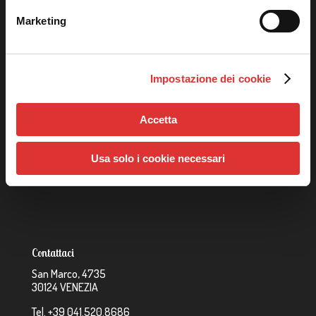
Azienda
Marketing
La
Rainbow Italia Srl
è unico importatore per l’Italia dei
prodotti Rainbow Play Systems Inc., Imagination
Playground e Springfree Trampoline™
Impostazione dei cookie
Catalogo
Strutture Rainbow
Accetta
Imagination Playground
Trampolini
Usa solo i cookie necessari
Giochi a Molla
Contattaci
San Marco, 4735
30124 VENEZIA
Tel. +39 041.520.8686