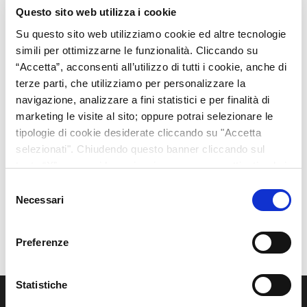
Questo sito web utilizza i cookie
Su questo sito web utilizziamo cookie ed altre tecnologie
simili per ottimizzarne le funzionalità. Cliccando su
“Accetta”, acconsenti all’utilizzo di tutti i cookie, anche di
terze parti, che utilizziamo per personalizzare la
navigazione, analizzare a fini statistici e per finalità di
marketing le visite al sito; oppure potrai selezionare le
tipologie di cookie desiderate cliccando su "Accetta
selezionati". Chiudendo questo banner cliccando sul
tasto “X” prosegui la navigazione e saranno attivati solo i
cookie tecnici necessari per la fruizione del sito. Potrai
Selezione
modificare le tue preferenze in ogni momento mediante il
Necessari
del
link “Impostazione dei cookie” a fine pagina. Per ulteriori
consenso
informazioni ti invitiamo a prendere visione della Cookie
Preferenze
Policy.
Statistiche