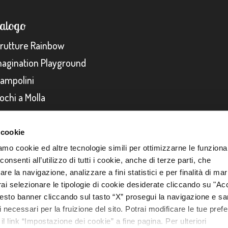
talogo
trutture Rainbow
magination Playground
rampolini
ochi a Molla
 cookie
amo cookie ed altre tecnologie simili per ottimizzarne le funzional
- Cap. soc. 10.000 euro - i.v. - N. REA 322322 -
Privacy Policy
-
Cookies Policy
-
Legal
nsenti all’utilizzo di tutti i cookie, anche di terze parti, che
re la navigazione, analizzare a fini statistici e per finalità di ma
otrai selezionare le tipologie di cookie desiderate cliccando su "Ac
esto banner cliccando sul tasto “X” prosegui la navigazione e s
ci necessari per la fruizione del sito. Potrai modificare le tue pref
 link “Impostazione dei cookie” a fine pagina. Per ulteriori