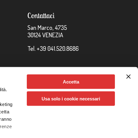
Contattaci
San Marco, 4735
30124 VENEZIA
Tel. +39 041.520.8686
Accetta
ità.
 Info
-
Condizioni generali di vendita
-
Impostazione dei
Usa solo i cookie necessari
rketing
cetta
credits
aranno
erenze