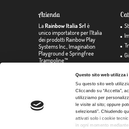
Azienda
Ca
La
Rainbow Italia Srl
è
S
unico importatore per l’Italia
I
dei prodotti Rainbow Play
T
Systems Inc., Imagination
Playground e Springfree
Gi
Trampoline™
Questo sito web utilizza i
Su questo sito web utilizzi
C.F./P.IVA 03603030275 - Reg. Imp. di Venezia n. 03603030275 
Cliccando su “Accetta”, acco
cookie
utilizziamo per personalizza
le visite al sito; oppure p
selezionati". Chiudendo qu
attivati solo i cookie tecni
in ogni momento mediante il