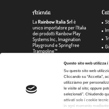
Azienda
Ca
La
Rainbow Italia Srl
è
S
unico importatore per l’Italia
I
dei prodotti Rainbow Play
T
Systems Inc., Imagination
Playground e Springfree
Gi
Trampoline™
Questo sito web utilizza i
Su questo sito web utilizzi
C.F./P.IVA 03603030275 - Reg. Imp. di Venezia n. 03603030275 
Cliccando su “Accetta”, acco
cookie
utilizziamo per personalizza
le visite al sito; oppure p
selezionati". Chiudendo qu
attivati solo i cookie tecni
in ogni momento mediante il