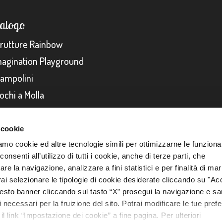
talogo
trutture Rainbow
magination Playground
rampolini
ochi a Molla
 cookie
amo cookie ed altre tecnologie simili per ottimizzarne le funzional
- Cap. soc. 10.000 euro - i.v. - N. REA 322322 -
Privacy Policy
-
Cookies Policy
-
Legal
nsenti all’utilizzo di tutti i cookie, anche di terze parti, che
re la navigazione, analizzare a fini statistici e per finalità di ma
otrai selezionare le tipologie di cookie desiderate cliccando su "Ac
esto banner cliccando sul tasto “X” prosegui la navigazione e s
ci necessari per la fruizione del sito. Potrai modificare le tue pref
 link “Impostazione dei cookie” a fine pagina. Per ulteriori