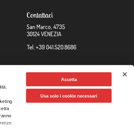
Contattaci
San Marco, 4735
30124 VENEZIA
Tel. +39 041.520.8686
Accetta
ità.
 Info
-
Condizioni generali di vendita
-
Impostazione dei
Usa solo i cookie necessari
rketing
cetta
credits
aranno
erenze