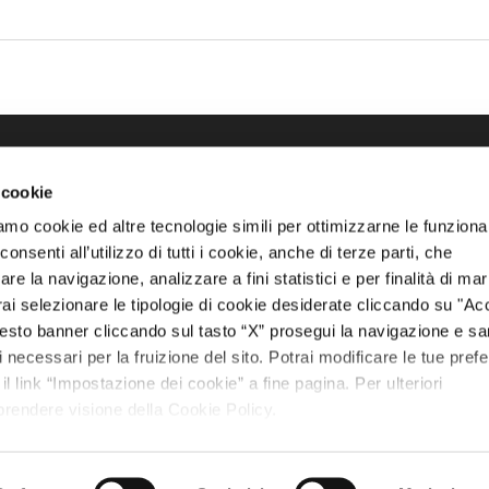
 cookie
talogo
amo cookie ed altre tecnologie simili per ottimizzarne le funzional
trutture Rainbow
nsenti all’utilizzo di tutti i cookie, anche di terze parti, che
magination Playground
re la navigazione, analizzare a fini statistici e per finalità di ma
otrai selezionare le tipologie di cookie desiderate cliccando su "Ac
rampolini
esto banner cliccando sul tasto “X” prosegui la navigazione e s
ochi a Molla
ci necessari per la fruizione del sito. Potrai modificare le tue pref
 link “Impostazione dei cookie” a fine pagina. Per ulteriori
 prendere visione della Cookie Policy.
- Cap. soc. 10.000 euro - i.v. - N. REA 322322 -
Privacy Policy
-
Cookies Policy
-
Legal