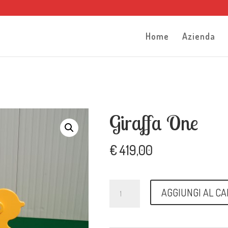
Home
Azienda
Giraffa One
€
419,00
Giraffa
AGGIUNGI AL C
One
quantità