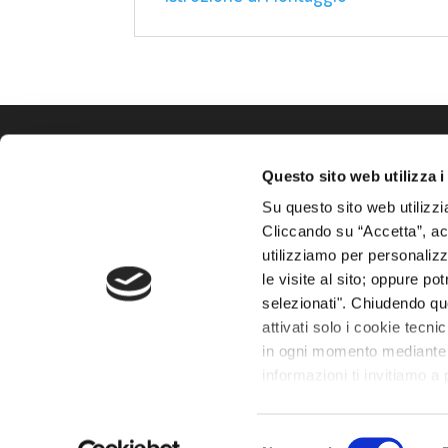
Questo sito web utilizza i
Azienda
Ca
Su questo sito web utilizzi
La
Rainbow Italia Srl
è
S
Cliccando su “Accetta”, acco
unico importatore per l’Italia
I
utilizziamo per personalizza
dei prodotti Rainbow Play
le visite al sito; oppure p
T
Systems Inc., Imagination
selezionati". Chiudendo qu
Playground e Springfree
Gi
attivati solo i cookie tecni
Trampoline™
in ogni momento mediante il
informazioni ti invitiamo a
Selezione
C.F./P.IVA 03603030275 - Reg. Imp. di Venezia n. 03603030275 