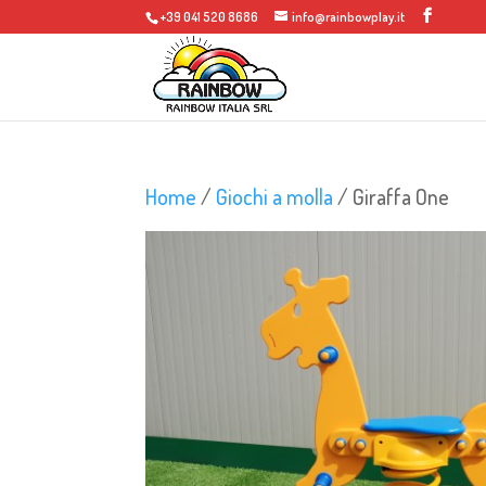
+39 041 520 8686
info@rainbowplay.it
Home
/
Giochi a molla
/ Giraffa One