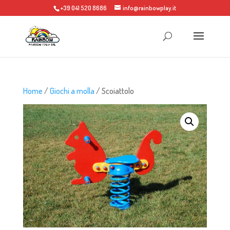
+39 041 520 8686
info@rainbowplay.it
Home
/
Giochi a molla
/ Scoiattolo